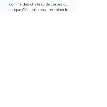
comme des château de cartes ou
chaque éléments peut entraîner le
suivant dans sa chute à haute
température. Le processus de
cuisson terminé figera alors l’oeuvre
dans un état transitionnel, au point
de bascule.
« ...nos yeux s'égaraient à ce
spectacle en un vertige de fin du
monde. Le front montrait ses
blessures bleu vif, tandis que les
vagues puissantes des raz de marée
giflaient et sapaient les pics et les
caps glacés encore en place. Dans
cet effondrement qui continuait de
longues minutes...les redoutables
déferlantes brunes des premiers cent
mètres et du début de l'apocalypse...